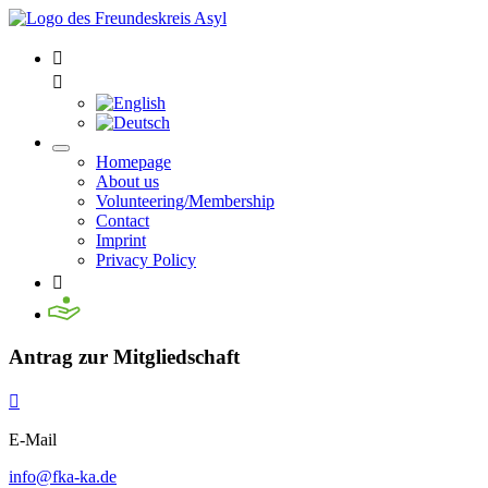


Homepage
About us
Volunteering/Membership
Contact
Imprint
Privacy Policy

Antrag zur Mitgliedschaft

E-Mail
info@fka-ka.de