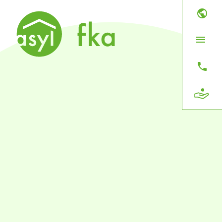


